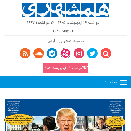
دو شنبه 14 اردیبهشت 1405
١٦ ذو القعدة ١٤٤٧
2026 May 04
موسسه همشهری
آرشیو
PDFدوشنبه 14 اردیبهشت 1405
صفحات