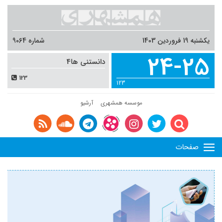
یکشنبه 19 فروردین 1403
شماره 9064
24-25
دانستنی ها4
123
123
موسسه همشهری
آرشیو
صفحات