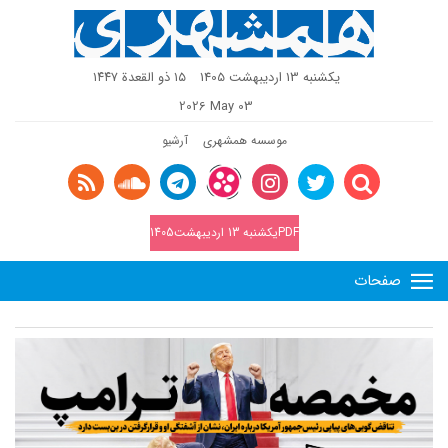
یکشنبه 13 اردیبهشت 1405
١٥ ذو القعدة ١٤٤٧
2026 May 03
موسسه همشهری
آرشیو
PDFیکشنبه 13 اردیبهشت1405
صفحات