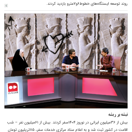
روند توسعه ایستگاه‌های خطوط6و7مترو بازدید کردند.
تیشه بر ریشه
بیش از 36میلیون ایرانی د‌‌ر نوروز 1404سفر کرد‌‌ند‌‌. بیش از 61میلیون نفر – شب
اقامت د‌‌ر کشور ثبت شد‌‌ و به اعلام ستاد‌‌ مرکزی خد‌‌مات سفر، 115تریلیون تومان