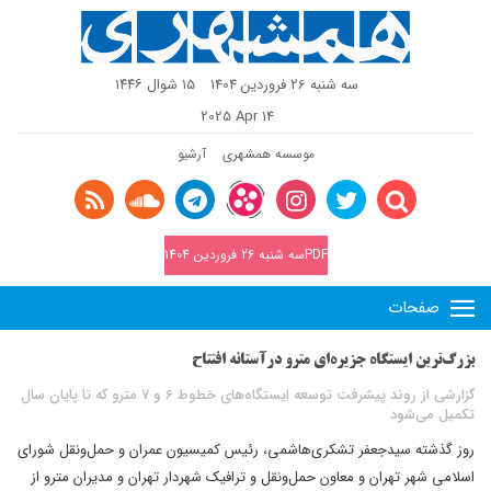
سه شنبه 26 فروردین 1404
١٥ شوال ١٤٤٦
2025 Apr 14
موسسه همشهری
آرشیو
PDFسه شنبه 26 فروردین 1404
صفحات
بزرگ‌ترین ایستگاه جزیره‌ای مترو درآستانه افتتاح
گزارشی از روند پیشرفت توسعه ایستگاه‌های خطوط 6 و 7 مترو که تا پایان سال
تکمیل می‌شود
روز گذشته سیدجعفر تشکری‌هاشمی، رئیس کمیسیون عمران و حمل‌ونقل شورای
اسلامی شهر تهران و معاون حمل‌ونقل و ترافیک شهردار تهران و مدیران مترو از