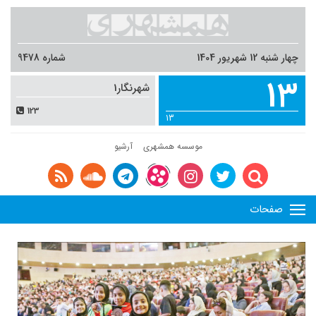
چهار شنبه 12 شهریور 1404
شماره 9478
13
شهرنگار1
123
13
موسسه همشهری
آرشیو
صفحات