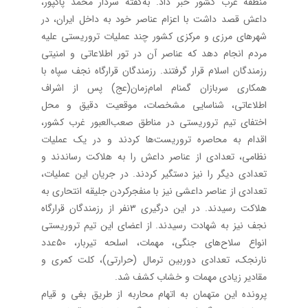
منطقه غرب کشور خبر داد. به‌گفته سردار محمد پاکپور،
داعش قصد داشت با اعزام عناصر خود به داخل ایران، در
شهر‌های مرزی و مرکزی کشور چند عملیات تروریستی علیه
مردم انجام دهد که عناصر آن در تور اطلاعاتی و امنیتی
رزمندگان اسلام قرار گرفتند. رزمندگان قرارگاه نجف سپاه با
همکاری سربازان گمنام امام‌زمان(عج) پس از اشراف
اطلاعاتی، شناسایی مشخصات، موقعیت دقیق و محل
اختفای تیم تروریستی در مناطق صعب‌العبور غرب کشور،
اقدام به محاصره تروریست‌ها کردند و در یک عملیات
نظامی، تعدادی از عناصر داعش را به هلاکت رساندند و
تعدادی دیگر را نیز دستگیر کردند. در جریان این عملیات،
تعدادی از عناصر داعشی نیز با منفجرکردن جلیقه انتحاری به
هلاکت رسیدند. در این درگیری ۳نفر از رزمندگان قرارگاه
نجف نیز به شهادت رسیدند. از اعضای این تیم تروریستی
انواع سلاح‌های جنگی، مهمات، اسلحه تیربار، ۵۰عدد
نارنجک، تعدادی دوربین ترمال (حرارتی)، کلت کمری و
مقادیر زیادی مهمات و خشاب کشف شد.
پرونده این متهمان به اتهام محاربه از طریق بغی و قیام