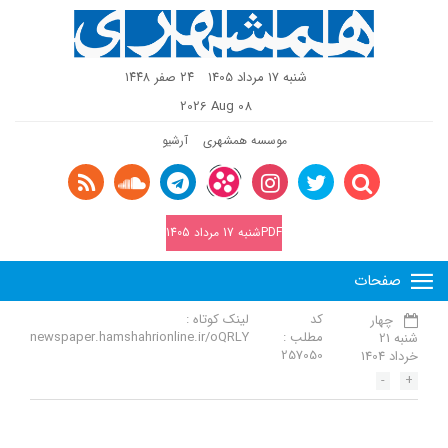
شنبه 17 مرداد 1405
٢٤ صفر ١٤٤٨
2026 Aug 08
موسسه همشهری
آرشیو
PDFشنبه 17 مرداد 1405
صفحات
کد
لینک کوتاه :
چهار
مطلب :
newspaper.hamshahrionline.ir/oQRLY
شنبه 21
257050
خرداد 1404
-
+