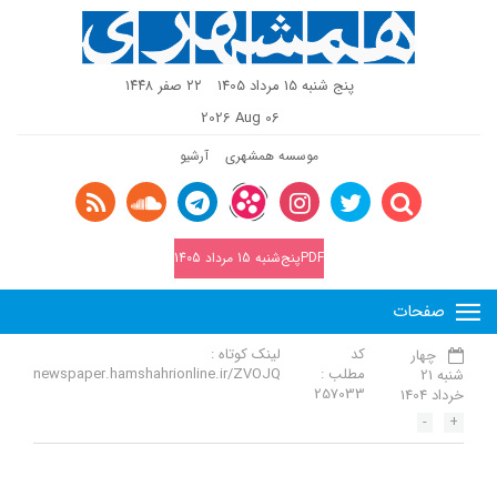
پنج شنبه 15 مرداد 1405
٢٢ صفر ١٤٤٨
2026 Aug 06
موسسه همشهری
آرشیو
PDFپنج‌شنبه 15 مرداد 1405
صفحات
کد
لینک کوتاه :
چهار
مطلب :
newspaper.hamshahrionline.ir/ZVOJQ
شنبه 21
257033
خرداد 1404
-
+